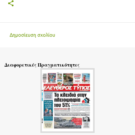
Δημοσίευση σχολίου
Σ
χ
ό
Διαφορετικές Πραγματικότητες
λ
ι
α