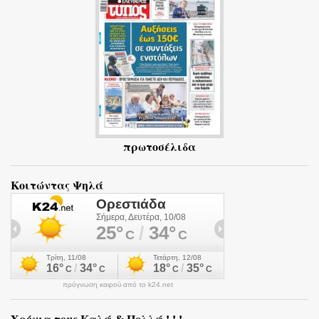
ι
α
πρωτοσέλιδα
Κοιτώντας Ψηλά
πρόγνωση καιρού από το k24.net
Χρόνια τους Καλά & Πολλά ! ! !