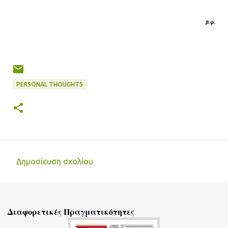
β.ψ.
PERSONAL THOUGHTS
Δημοσίευση σχολίου
Σ
χ
ό
Διαφορετικές Πραγματικότητες
λ