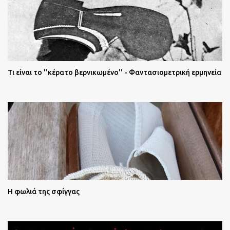
Τι είναι το ''κέρατο βερνικωμένο'' - Φαντασιομετρική ερμηνεία
Η φωλιά της σφίγγας