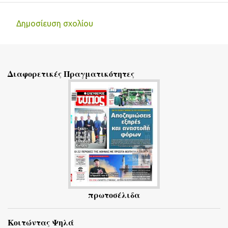
Δημοσίευση σχολίου
Σ
χ
ό
Διαφορετικές Πραγματικότητες
λ
ι
α
πρωτοσέλιδα
Κοιτώντας Ψηλά