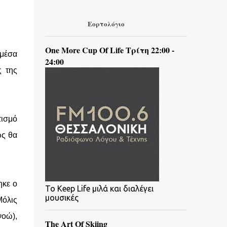
Εορτολόγιο
One More Cup Of Life Τρίτη 22:00 -
 μέσα
24:00
ς της
τισμό
ως θα
ηκε ο
To Keep Life μιλά και διαλέγει
μουσικές
Μόλις
νοώ),
The Art Of Skiing