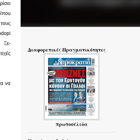
ίσει
ίπου
 τους
odopi
 Ξε-
Διαφορετικές Πραγματικότητες
τοχές
σα να
πρωτοσέλιδα