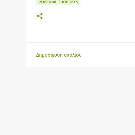
PERSONAL THOUGHTS
Δημοσίευση σχολίου
Σ
χ
ό
λ
ι
α