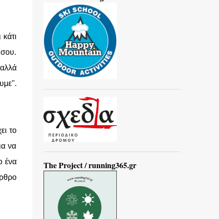
 κάτι
 σου.
 αλλά
με''.
ει το
ια να
ο ένα
The Project / running365.gr
άρθρο