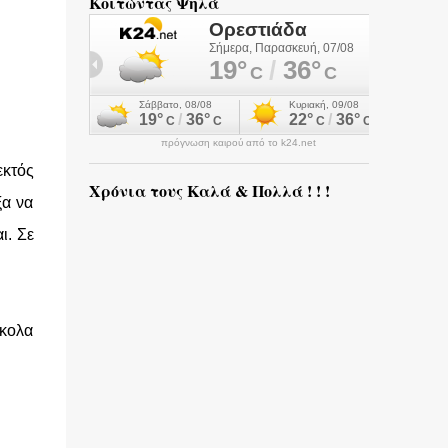
Κοιτώντας Ψηλά
πρόγνωση καιρού από το k24.net
εκτός
Χρόνια τους Καλά & Πολλά ! ! !
ξα να
ι. Σε
σκολα