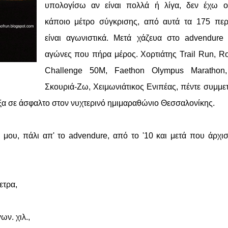
υπολογίσω αν είναι πολλά ή λίγα, δεν έχω ορ
κάποιο μέτρο σύγκρισης, από αυτά τα 175 περ
είναι αγωνιστικά. Μετά χάζευα στο advendure
αγώνες που πήρα μέρος. Χορτιάτης Trail Run, R
Challenge 50M, Faethon Olympus Marathon,
Σκουριά-Ζω, Χειμωνιάτικος Ενιπέας, πέντε συμμε
εξα σε άσφαλτο στον νυχτερινό ημιμαραθώνιο Θεσσαλονίκης.
 μου, πάλι απ' το advendure, από το '10 και μετά που άρχι
ετρα,
ων. χιλ.,