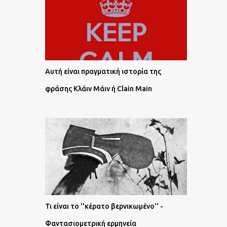
Αυτή είναι πραγματική ιστορία της
φράσης Κλάιν Μάιν ή Clain Main
Τι είναι το ''κέρατο βερνικωμένο'' -
Φαντασιομετρική ερμηνεία