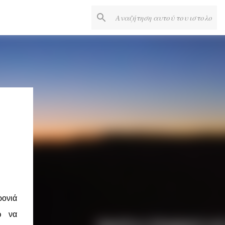
ρονιά
ώ να